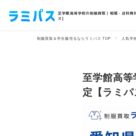
至学館高等学校の制服買取｜相場・送料無
ス】
制服買取＆学生服売るならラミパス TOP
人気学
至学館高等
定【ラミパ