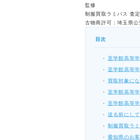
監修
制服買取ラミパス 査定
古物商許可：埼玉県公安委
目次
至学館高等
至学館高等
買取対象に
至学館高等
至学館高等
送る前にし
制服買取ラ
愛知県のお