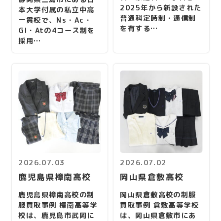
2025年から新設された
本大学付属の私立中高
普通科定時制・通信制
一貫校で、Ns・Ac・
を有する…
Gl・Atの4コース制を
採用…
2026.07.03
2026.07.02
鹿児島県樟南高校
岡山県倉敷高校
鹿児島県樟南高校の制
岡山県倉敷高校の制服
服買取事例 樟南高等学
買取事例 倉敷高等学校
校は、鹿児島市武岡に
は、岡山県倉敷市にあ