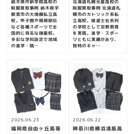
栃木県作新学院高校の
北海道札幌光星高校の
制服買取事例 栃木県宇
制服買取事例 北海道札
都宮市の大規模私立高
幌市のカトリック系私
校。甲子園や箱根駅伝
立高校。修道士会系列
など各種スポーツで全
の学校として宗教教育
国的に有名な強豪校。
を実践。進学・スポー
多彩な学科設定で地域
ツともに実績があり、
の進学・就…
独特のキャ…
2026.06.23
2026.06.22
福岡県自由ヶ丘高等
神奈川県横浜清風高