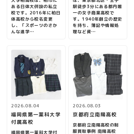
大学柏高校は、柏市に
は、東京都北区・王子
ある日体大併設の私立
駅徒歩3分にある都内唯
校です。2016年に柏日
一の女子商業高校で
体高校から校名変更
す。1940年創立の歴史
し、「スポーツのさか
を持ち、簿記や情報処
んな進学…
理など資…
2026.08.04
2026.08.03
福岡県第一薬科大学
京都府立南陽高校
付属高校
京都府立南陽高校の制
服買取事例 南陽高校
福岡県第一薬科大学付