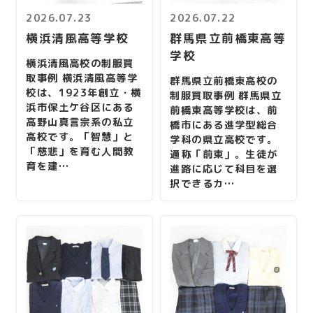
2026.07.23
2026.07.22
横浜清風高等学校
群馬県立前橋東高等
学校
横浜清風高校の制服買
取事例 横浜清風高等学
群馬県立前橋東高校の
校は、1923年創立・横
制服買取事例 群馬県立
浜市保土ケ谷区にある
前橋東高等学校は、前
高野山真言宗系の私立
橋市にある進学型総合
高校です。「智慧」と
学科の県立高校です。
「慈悲」を育む人間教
通称「前東」。生徒が
育を建…
進路に応じて科目を選
択できるカ…