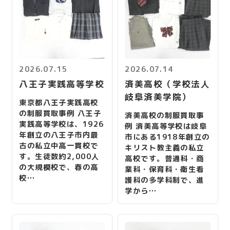
2026.07.15
2026.07.14
八王子実践高等学校
済美高校（学校法人
岐阜済美学院）
東京都八王子実践高校
の制服買取事例 八王子
済美高校の制服買取事
実践高等学校は、1926
例 済美高等学校は岐阜
年創立の八王子市内最
市にある1918年創立の
古の私立中高一貫校で
キリスト教主義の私立
す。生徒数約2,000人
高校です。普通科・商
の大規模校で、春の高
業科・保育科・衛生看
校…
護科の多学科制で、進
学から…