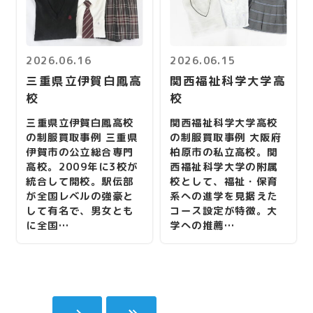
2026.06.16
2026.06.15
三重県立伊賀白鳳高
関西福祉科学大学高
校
校
三重県立伊賀白鳳高校
関西福祉科学大学高校
の制服買取事例 三重県
の制服買取事例 大阪府
伊賀市の公立総合専門
柏原市の私立高校。関
高校。2009年に3校が
西福祉科学大学の附属
統合して開校。駅伝部
校として、福祉・保育
が全国レベルの強豪と
系への進学を見据えた
して有名で、男女とも
コース設定が特徴。大
に全国…
学への推薦…
1