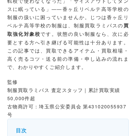
転校で使わなくなった」「サイズアウトしてタン
スに眠っている」——香ヶ丘リベルテ高等学校の
制服の扱いに困っていませんか。じつは香ヶ丘リ
ベルテ高等学校の制服は、制服買取ラミパスの
買
です。状態の良い制服なら、次に必
取強化対象校
要とする方へ引き継げる可能性は十分あります。
この記事では、買取できるアイテム・買取相場・
高く売るコツ・送る前の準備・申し込みの流れま
で、わかりやすくご紹介します。
監修
制服買取ラミパス 査定スタッフ｜累計買取実績
50,000件超
古物商許可：埼玉県公安委員会 第431020055937
号
目次