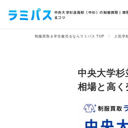
中央大学杉並高校（中杉）の制服買取｜買
るコツ
制服買取＆学生服売るならラミパス TOP
人気学
中央大学杉
相場と高く