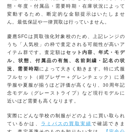
態・年度・付属品・需要時期・在庫状況によって
変動するため、断定的な金額提示はいたしませ
ん。最低保証や一律買取は行っていません。
慶應SFCは買取強化対象校のため、上記レンジの
うち「人気校」の枠で査定される可能性が高いア
イテム群です。査定額は
セット内容、年式・モデ
ル、状態、付属品の有無、名前刺繍・記名の状
によって大きく動きます。特に式服
況、需要時期
フルセット（紺ブレザー＋グレンチェック）に通
学服や夏服が揃うほど評価が高くなり、30周年記
念モデル（グレーストライプ）など現行モデルに
近いほど需要も高くなります。
実際にどんな学校の制服がどのように買い取られ
ているかは、
ラミパスの買取実績
で確認できま
す。査定基準そのものを知りたい方は、
【完全公