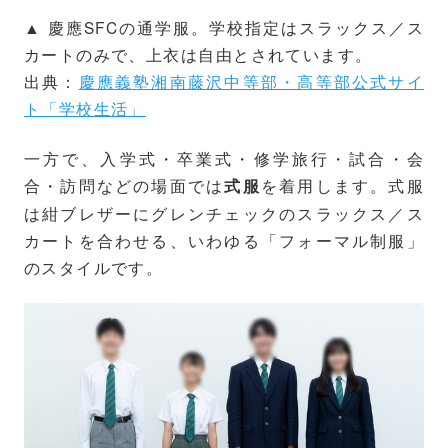
▲ 慶應SFCの通学服。学校指定はスラックス／ス
カートのみで、上衣は自由とされています。
出典：
慶應義塾湘南藤沢中等部・高等部公式サイ
ト「学校生活」
一方で、入学式・卒業式・修学旅行・試合・会
合・訪問などの場面では
を着用します。式服
式服
は紺ブレザーにグレンチェックのスラックス／ス
カートを合わせる、いわゆる「フォーマル制服」
のスタイルです。