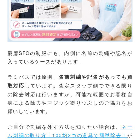
慶應SFCの制服にも、内側に名前の刺繍や記名が
入っているケースがあります。
ラミパスでは原則、
名前刺繍や記名があっても買
しています。査定スタッフ側でできる限り
取対応
の除去対応は行いますが、可能な範囲でお客様自
身による除去やマジック塗りつぶしのご協力をお
願いしています。
ご自分で刺繍を外す方法を知りたい場合は、
ネー
ム刺繍の取り方｜100均2つの道具で簡単除去！
が