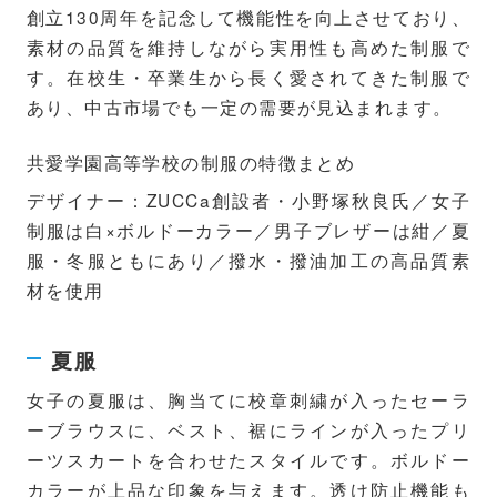
創立130周年を記念して機能性を向上させており、
素材の品質を維持しながら実用性も高めた制服で
す。在校生・卒業生から長く愛されてきた制服で
あり、中古市場でも一定の需要が見込まれます。
共愛学園高等学校の制服の特徴まとめ
デザイナー：ZUCCa創設者・小野塚秋良氏／女子
制服は白×ボルドーカラー／男子ブレザーは紺／夏
服・冬服ともにあり／撥水・撥油加工の高品質素
材を使用
夏服
女子の夏服は、胸当てに校章刺繍が入ったセーラ
ーブラウスに、ベスト、裾にラインが入ったプリ
ーツスカートを合わせたスタイルです。ボルドー
カラーが上品な印象を与えます。透け防止機能も