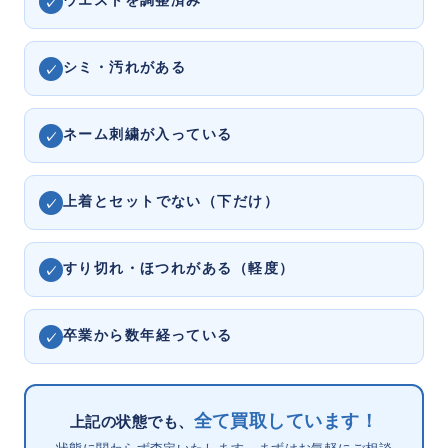
✓
シミ・汚れ
がある
✓
ネーム刺繍
が入っている
✓
上着と
セットでない
（下だけ）
✓
すり切れ・ほつれ
がある（軽度）
✓
卒業から
数年
経っている
✓
全て買取しています！
上記の状態でも、
状態に関わらず査定いたします。まずはお気軽にご相談