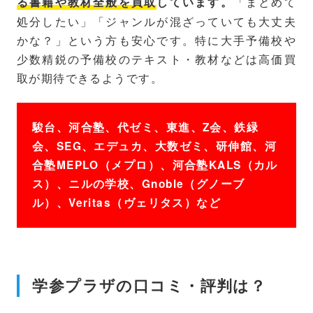
「まとめて
る書籍や教材全般を買取
しています。
処分したい」「ジャンルが混ざっていても大丈夫
かな？」という方も安心です。特に大手予備校や
少数精鋭の予備校のテキスト・教材などは高価買
取が期待できるようです。
駿台、河合塾、代ゼミ、東進、Z会、鉄緑
会、SEG、エデュカ、大数ゼミ、研伸館、河
合塾MEPLO（メプロ）、河合塾KALS（カル
ス）、ニルの学校、Gnoble（グノーブ
ル）、Veritas（ヴェリタス）など
学参プラザの口コミ・評判は？