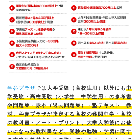
学参プラザ
では
大学受験（高校生用）以外にも
中
学受験・高校受験（小学生・中学生用）の参考書
や問題集・赤本（過去問題集）・塾テキスト・教
材、学参プラザが指定する高校の難関中学・高校
の教科書・ノート・プリント、大学入学後にお使
いになった教科書など、受験や勉強・学習に関す