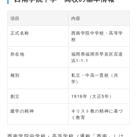
項目
内容
正式名称
西南学院中学校・高等学
校
所在地
福岡県福岡市早良区百道
浜1-1-1
種別
私立・中高一貫校（共
学）
創立
1916年（大正5年）
建学の精神
キリスト教の精神に基づ
く教育
西南学院中学校・高等学校（通称「西南」）は、