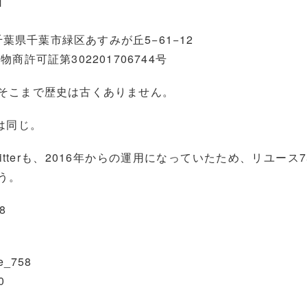
日
6千葉県千葉市緑区あすみが丘5−61−12
許可証第302201706744号
そこまで歴史は古くありません。
は同じ。
witterも、2016年からの運用になっていたため、リユース
う。
8
e_758
0