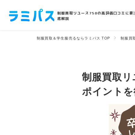
制服買取リユース758の高評価口コミに要
底解説
制服買取＆学生服売るならラミパス TOP
制服買
制服買取リ
ポイントを