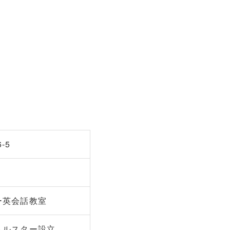
-5
ター英会話教室
リトルスター設立