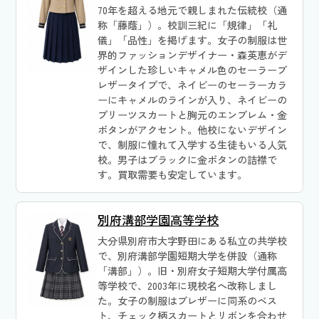
70年を超える地元で親しまれた伝統校（通
称「藤蔭」）。校訓三紀に「規律」「礼
儀」「品性」を掲げます。女子の制服は世
界的ファッションデザイナー・森英恵がデ
ザインした珍しいキャメル色のセーラーブ
レザータイプで、ネイビーのセーラーカラ
ーにキャメルのラインが入り、ネイビーの
プリーツスカートと胸元のエンブレム・金
ボタンがアクセント。他校にないデザイン
で、制服に憧れて入学する生徒もいる人気
校。男子はブラックに金ボタンの詰襟で
す。買取需要も安定しています。
別府溝部学園高等学校
大分県別府市大字野田にある私立の共学校
で、別府溝部学園短期大学を併設（通称
「溝部」）。旧・別府女子短期大学付属高
等学校で、2003年に現校名へ改称しまし
た。女子の制服はブレザーに同系のベス
ト、チェック柄スカートとリボンを合わせ