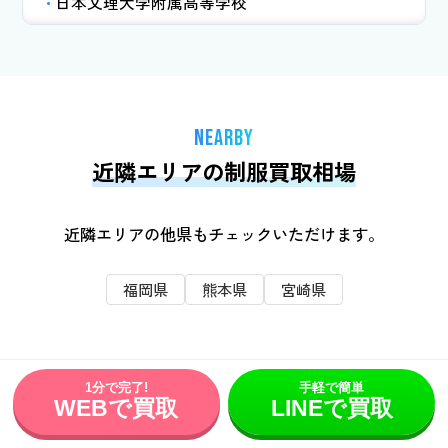
日本文理大学附属高等学校
佐伯市立米水津中学校
別府溝部学園高等学校
佐伯市立蒲江翔南中学校
大分県立別府翔青高等学校
佐伯市立鶴見中学校
大分県立別府鶴見丘高等学校
佐伯市立鶴谷中学校
NEARBY
明豊高等学校
近隣エリアの制服買取相場
別府市立中部中学校
大分県立国東高等学校
別府市立別府西中学校
大分国際情報高等学校
近隣エリアの他県もチェックいただけます。
別府市立北部中学校
大分東明高等学校
別府市立朝日中学校
大分県立大分上野丘高等学校
福岡県
熊本県
宮崎県
別府市立東山中学校
大分県立大分南高等学校
別府市立青山中学校
大分県立大分商業高等学校
別府市立鶴見台中学校
大分県立大分工業高等学校
1分で完了!
手軽で簡単
WEBで買取
LINEで買取
明豊中学校
大分県立大分東高等学校
SELECTED
国東市立国東中学校