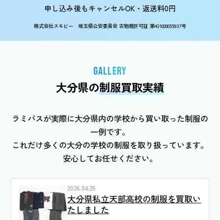
申し込み後もキャンセルOK・返送料0円
株式会社スモビー 埼玉県公安委員会 古物商許可証 第431020055937号
GALLERY
大分県の
制服買取実績
ラミパスが実際に大分県内の学校から買い取った制服の
一例です。
これだけ多くの大分の学校の制服を取り扱っています。
安心してお任せください。
2026.04.25
大分県私立天部高校の制服を買取い
たしました