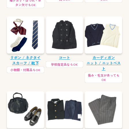
袖テカリ・ほつれ・ボ
タン欠けもOK
リボン / ネクタイ
コート
カーディガン
スカーフ / 靴下
ニット / ニットベス
学校指定品ならOK
ト
小物類・付属品もOK
傷み・毛玉があっても
OK