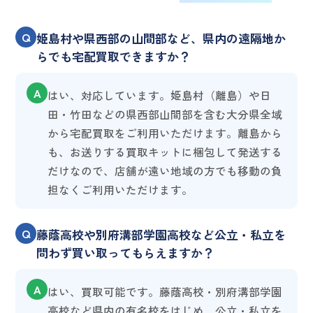
Q
姫島村や県西部の山間部など、県内の遠隔地か
らでも宅配買取できますか？
A
はい、対応しています。姫島村（離島）や日
田・竹田などの県西部山間部を含む大分県全域
から宅配買取をご利用いただけます。離島から
も、お送りする買取キットに梱包して発送する
だけなので、店舗が遠い地域の方でも移動の負
担なくご利用いただけます。
Q
藤蔭高校や別府溝部学園高校など公立・私立を
問わず買い取ってもらえますか？
A
はい、買取可能です。藤蔭高校・別府溝部学園
高校など県内の有名校をはじめ、公立・私立を