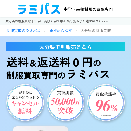
中学・高校制服の買取専門
大分県の制服買取｜中学・高校の学生服を高く売るなら宅配のラミパス
制服買取のラミパス
›
地域から探す
›
大分県の制服買取
大分県で制服売るなら
送料
返送料０円
＆
の
ラミパス
制服買取専門の