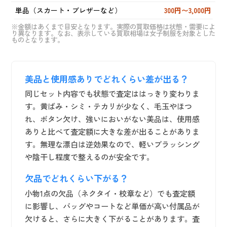
単品（スカート・ブレザーなど）
300円〜3,000円
※金額はあくまで目安となります。実際の買取価格は状態・需要によ
り異なります。なお、表示している買取相場は女子制服を対象とした
ものとなります。
美品と使用感ありでどれくらい差が出る？
同じセット内容でも状態で査定ははっきり変わりま
す。黄ばみ・シミ・テカリが少なく、毛玉やほつ
れ、ボタン欠け、強いにおいがない美品は、使用感
ありと比べて査定額に大きな差が出ることがありま
す。無理な漂白は逆効果なので、軽いブラッシング
や陰干し程度で整えるのが安全です。
欠品でどれくらい下がる？
小物1点の欠品（ネクタイ・校章など）でも査定額
に影響し、バッグやコートなど単価が高い付属品が
欠けると、さらに大きく下がることがあります。査