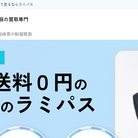
て売るならラミパス
服の買取専門
宮崎県の制服買取
送料０円
の
ラミパス
の