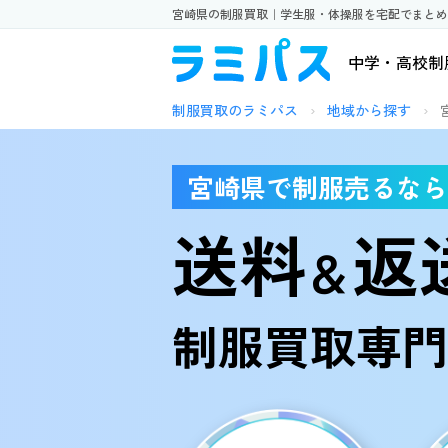
宮崎県の制服買取｜学生服・体操服を宅配でまとめ
中学・高校制
制服買取のラミパス
›
地域から探す
›
宮崎県で制服売るなら
送料
返
＆
制服買取専門