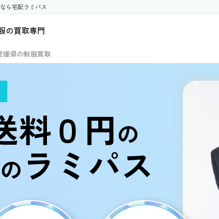
なら宅配ラミパス
服の買取専門
愛媛県の制服買取
送料０円
の
ラミパス
の