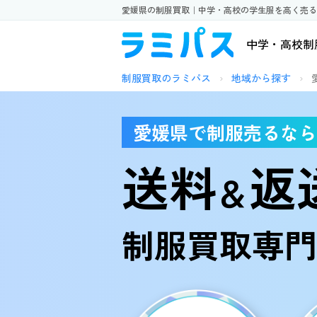
愛媛県の制服買取｜中学・高校の学生服を高く売る
中学・高校制
制服買取のラミパス
›
地域から探す
›
愛媛県で制服売るなら
送料
返
＆
制服買取専門