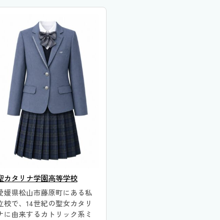
聖カタリナ学園高等学校
愛媛県松山市藤原町にある私
立校で、14世紀の聖女カタリ
ナに由来するカトリック系ミ