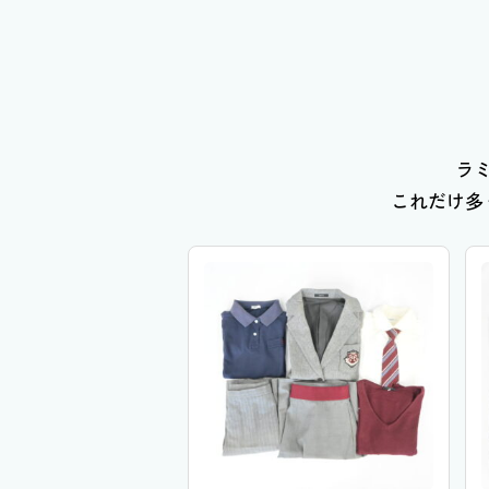
ラ
これだけ多