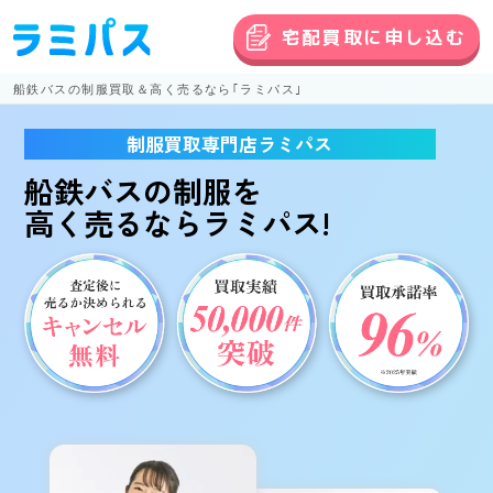
宅配買取に申し込む
船鉄バスの制服買取＆高く売るなら｢ラミパス｣
制服買取専門店ラミパス
船鉄バスの制服
を
高く売る
ならラミパス!