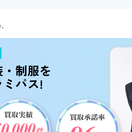
す。
装・制服
を
ミパス!