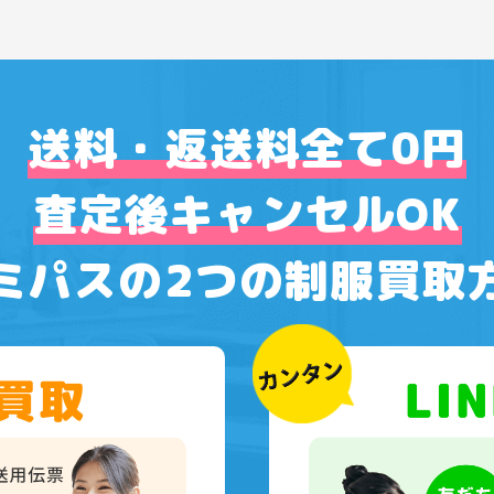
送料・返送料全て0円
査定後キャンセルOK
ミパスの2つの制服買取