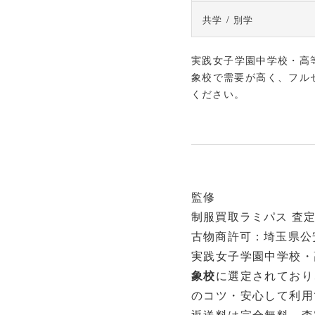
共学 / 別学
実践女子学園中学校・高
象校で需要が高く、フル
ください。
監修
制服買取ラミパス 査定
古物商許可：埼玉県公安委
実践女子学園中学校・
象校
に選定されており
のコツ・安心して利用
返送料は完全無料、査