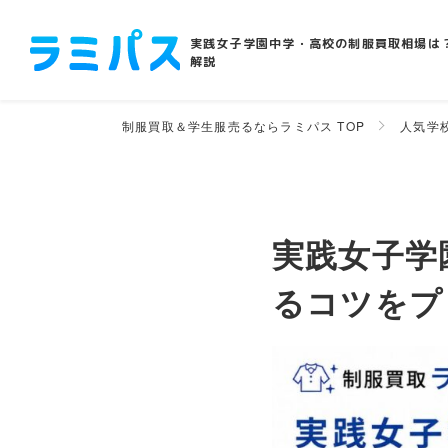
実践女子学園中学・高校の制服買取相場は
解説
制服買取＆学生服売るならラミパス TOP
人気学
実践女子学
るコツをプ