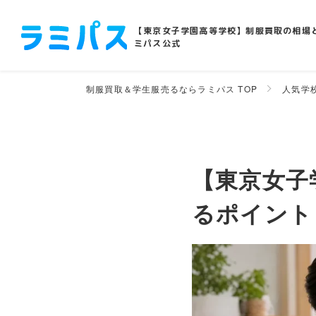
【東京女子学園高等学校】制服買取の相場
ミパス公式
制服買取＆学生服売るならラミパス TOP
人気学
【東京女子
るポイント