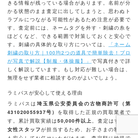
きる情報が残っている場合があります。名前が分
かる状態のまま査定に出してしまうと、思わぬト
ラブルにつながる可能性があるため注意が必要で
す。査定前には、ネームタグを外す・刺繍の糸を
ほどくなど、できる範囲で対策しておくと安心で
す。刺繍の具体的な取り方については、
「ネーム
刺繍の取り方｜100均2つの道具で簡単除去！プロ
が写真で解説【制服・体操服】」
で写真付きで詳
しく解説しています。もし対応が難しい場合は、
無理をせず業者に相談するのがよいでしょう。
ラミパスが安心して使える理由
ラミパスは
埼玉県公安委員会の古物商許可（第
を取得した正規の買取業者で
431020055937号）
す。累計買取実績は
。査定はすべて
50,000件以上
が担当するため、お子さまの制服で
女性スタッフ
も安心してお任せいただけます。査定額に納得で